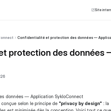
Site inter
 Connect
Confidentialité et protection des données — Applic
 et protection des données 
026
 des données — Application SykloConnect
 conçue selon le principe de
"privacy by design"
: la
es est minimisée dès la conception. Voici tout ce qu