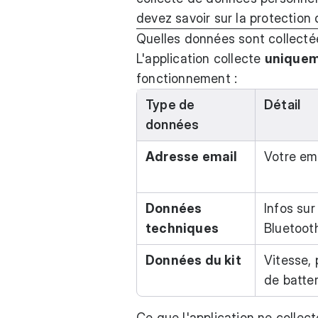
devez savoir sur la protection
Quelles données sont collecté
L'application collecte
uniquem
fonctionnement :
Type de
Détail
données
Adresse email
Votre em
Données
Infos sur
techniques
Bluetoot
Données du kit
Vitesse, 
de batter
Ce que l'application ne collec