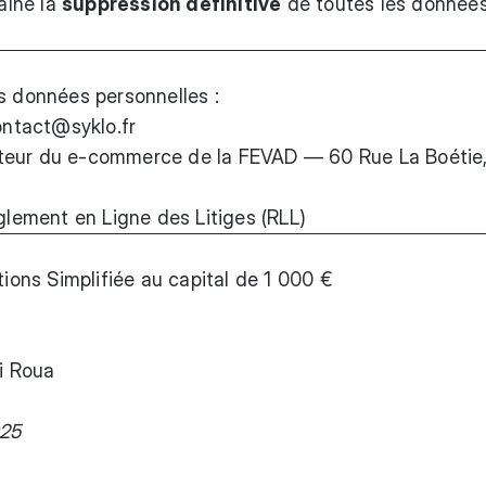
raîne la
suppression définitive
de toutes les donnée
s données personnelles :
ntact@syklo.fr
ateur du e-commerce de la FEVAD — 60 Rue La Boétie
lement en Ligne des Litiges (RLL)
ons Simplifiée au capital de 1 000 €
ni Roua
025