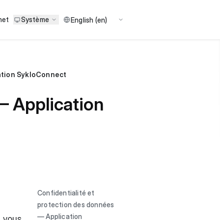
net
Système
ation SykloConnect
— Application
Confidentialité et
protection des données
— Application
e vous