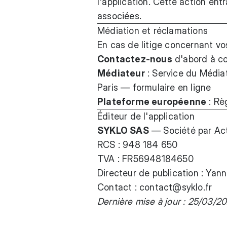
l'application. Cette action ent
associées.
Médiation et réclamations
En cas de litige concernant vo
Contactez-nous
d'abord à co
Médiateur
: Service du Médi
Paris —
formulaire en ligne
Plateforme européenne
:
Règ
Éditeur de l'application
SYKLO SAS
— Société par Acti
RCS : 948 184 650
TVA : FR56948184650
Directeur de publication : Yan
Contact : contact@syklo.fr
Dernière mise à jour : 25/03/2